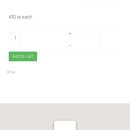
410 ₪
each
+
–
Add to cart
ט.ל.ח