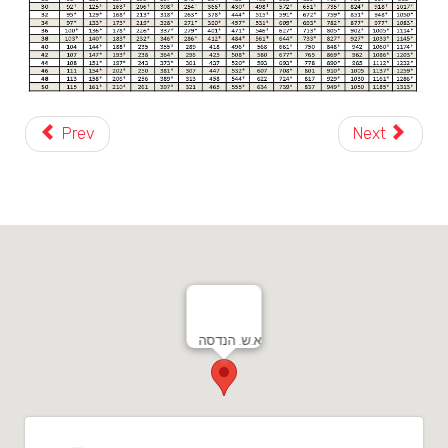
Prev
Next
א.ש. הנדסה