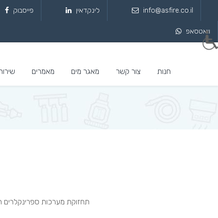
info@asfire.co.il
לינקדאין
פייסבוק
וואטסאפ
חנות
צור קשר
מאגר מים
מאמרים
שירות