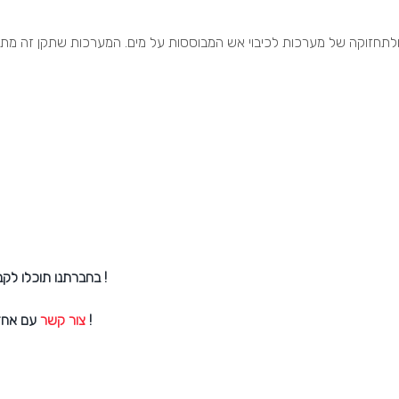
ולתחזוקה של מערכות לכיבוי אש המבוססות על מים. המערכות שתקן זה מתיי
בחברתנו תוכלו לקבל את כל המידע הדרוש לך להתקנת מערכת ספרינקלרים !
עם אחד מיועצי הכיבוי שלנו ונשמח לתת לך את מירב המידע בנושא !
צור קשר