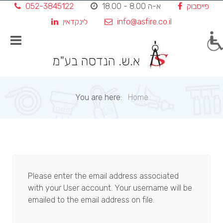
פייסבוק
א-ה 8.00 - 18.00
052-3845122
Skip
to
info@asfire.co.il
לינקדאין
content
You are here:
Home
Please enter the email address associated
with your User account. Your username will be
emailed to the email address on file.