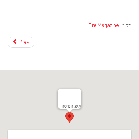
מקור:
Fire Magazine
Prev
א.ש. הנדסה