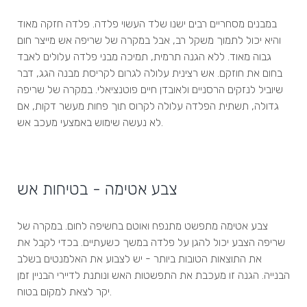
במבנים מסחריים רבים ישנו שלד העשוי פלדה. פלדה חזקה מאוד
והיא יכול לתמוך משקל רב, אבל במקרה של שריפה אש מייצר חום
גבוה מאוד. ללא הגנה תרמית, תמיכה מבני פלדה עלולים לאבד
בחום את חוזקם. אש רצינית עלולה לגרום לקריסת מבנה הגג, דבר
שיוביל לנזקים הרסניים ולאובדן חיים פוטנציאלי. במקרה של שריפה
גדולה, תשתית הפלדה עלולה לקרוס תוך פחות מעשר דקות, אם
לא נעשה שימוש באמצעי מעכב אש.
צבע אטימה - בטיחות אש
צבע אטימה מתפשט מתנפח ואוטם בחשיפה לחום. במקרה של
שריפה הצבע יכול להגן על פלדה במשך כשעתיים. בכדי לקבל את
את התוצאות הטובות ביותר - יש לצבוע את האלמנטים בשלב
הבנייה. הגנה זו מעכבת את התפשטות האש ונותנת לדיירי הבניין זמן
יקר לצאת למקום בטוח.