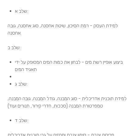
שלב א:
למידת העסק - רמת הסיכון, שיטת אחסנה, סוג אחסנה, גובה
אחסנה
שלב ב:
ביצוע אופיין רשת מים - לבחון את כמות המים המסופק על ידי
תאגיד המים
שלב ג:
למידת תוכנית אדריכלית - סוג המבנה, גודל המבנה, גובה המבנה,
טמפרטורת המבנה (סככות, חדרי קירור, תנורים ועוד)
שלב ד:
פריסת צנרת - סימון צנרת ומתזים על גבי תוכנית אדריכלית