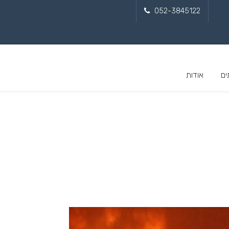
052-3845122
ים
אודות