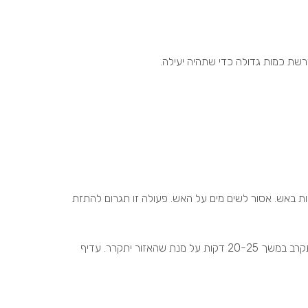
שת כמות גדולה כדי שתהיה יעילה.
ת באש. אסור לשים מים על האש. פעולה זו תגרום להתזת
דרך הפעולה הרצוי הוא כיסוי האש עם מכסה. פעולה זו תחנוק את האש, יש להקפיד לכבות את המבער או מקור הגז, ולאחר מכן לא להתקרב במשך 20-25 דקות על מנת שהאזור יתקרר. עדיף