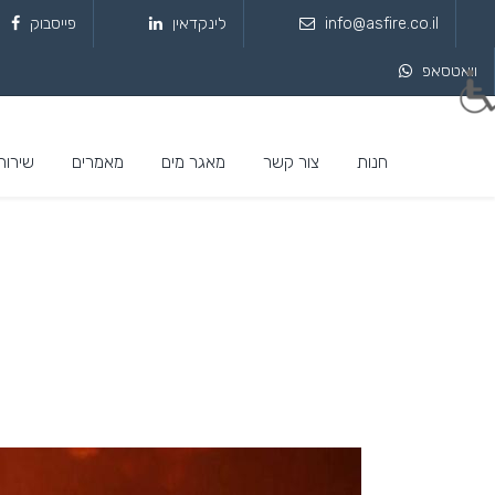
info@asfire.co.il
לינקדאין
פייסבוק
וואטסאפ
חנות
צור קשר
מאגר מים
מאמרים
שירות