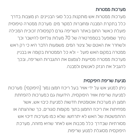
מערכות ממטרות
מערכות ממטרות אש מותקנות בכל סוגי הבניינים. הן מוצבות בדרך
כלל בתקרת המבנה ומחוברות למקור מים. מערכת ממטרה טיפוסית
פועלת כאשר החום באתר השריפה גורם לקפסולת זכוכית המכילה
נתיך שמופעל בטמפרטורה של 70 מעלות צלזיוס להישבר וכך
ולשחרר את האטם של צינור המים. משמעות הדבר היא כי רק ראש
ממטרה במקום האש פועל - ולא כל הממטרות בקומה או בבניין.
מערכות ממטרה מסייעות לצמצם את התגברות השריפה, ובכך
להגביל את הנזק לאנשים ולמבנה.
מניעת שריפת היפיקסית
ניתן למנוע אש על ידי אוויר בעל ריכוז חמצן נמוך (היפוקסי). מערכות
למניעת שריפת אוויר היפוקסית, הידועות גם כמערכות להפחתת
חמצן הן מערכות אוטומטיות חדשות למניעת כיבוי אש, אשר
מפחיתות את ריכוז החמצן בתוך מקומות סגורים, כך שההצתה או
ההתפשטות של האש לא יתרחשו. שלא כמו מערכות דיכוי אש
מסורתיות שבדרך כלל מכבות אש לאחר שהיא מזוהה, מערכת
היפוקסית מסוגלת למנוע שריפות.